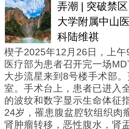
弄潮 | 突破
大学附属中山
科陆维祺
楔子2025年12月26日，上午
医疗部为患者召开完一场MD
大步流星来到8号楼手术部。
室。手术台上，患者已进入
的波纹和数字显示生命体征
24岁，罹患腹盆腔软组织肉
肾肿瘤转移，恶性腹水，肾