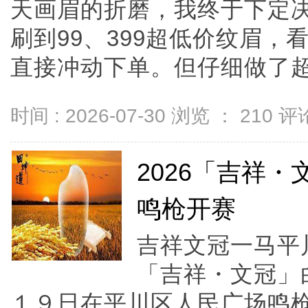
天画眉的折磨，我终于下定
刷到99、399超低价纹眉
直接冲动下单。但仔细做了超多功
时间 : 2026-07-30 浏览 ：
210
评论
2026「吉祥
鸣枪开赛
吉祥文冠一马平
「吉祥・文冠」
１９日在平川区人民广场鸣