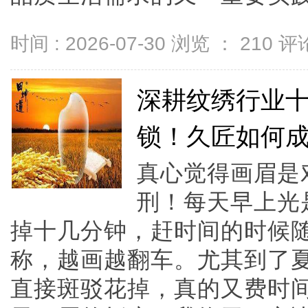
时间 : 2026-07-30 浏览 ：
210
评论
深耕纹绣行业十
锁！久匠如何
真心觉得画眉是
刑！每天早上光
掉十几分钟，赶时间的时候
称，越画越翻车。尤其到了
直接斑驳花掉，真的又费时