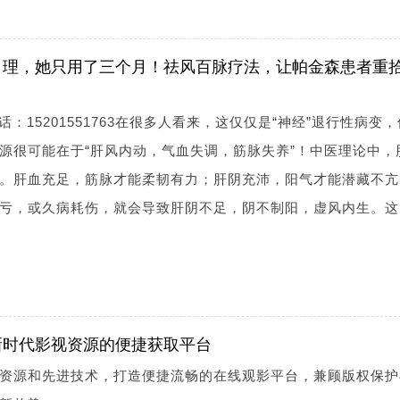
自理，她只用了三个月！祛风百脉疗法，让帕金森患者重
打电话：15201551763在很多人看来，这仅仅是“神经”退行性病变
源很可能在于“肝风内动，气血失调，筋脉失养”！中医理论中，
。肝血充足，筋脉才能柔韧有力；肝阴充沛，阳气才能潜藏不亢
亏，或久病耗伤，就会导致肝阴不足，阴不制阳，虚风内生。这
新时代影视资源的便捷获取平台
资源和先进技术，打造便捷流畅的在线观影平台，兼顾版权保护