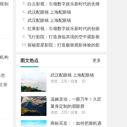
5.
视制
平台
白云影视：引领数字娱乐新时代的先锋
6.
力量
武汉配眼镜 上海配眼镜
7.
武汉配眼镜 上海配眼镜
8.
红果影视：引领数字娱乐新时代的创新
9.
力量
飞行影院：打造身临其境的空中观影新
10.
体验
探秘星星影院：打造极致观影体验的影
视圣地
机构
更多
图文热点
武汉配眼镜 上海配眼镜
为您
浏览 : 225
/
回复 : 10
处放
温婉灵动，一眼万年！久匠
量身定制的眉眼唇
浏览 : 225
/
回复 : 10
商标买卖：：如何把握机遇