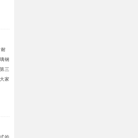
对耐
璃钢
第三
大家
式的