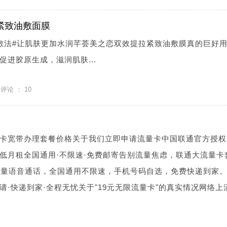
紧致油敷面膜
敷法#让肌肤更加水润芊荟美之恋双效提拉紧致油敷膜真的巨好
进胶原生成，滋润肌肤...
评论 ：
10
卡宽带办理套餐价格关于我们立即申请流量卡中国联通官方授权
低月租全国通用·不限速·免费邮寄告别流量焦虑，联通大流量卡
流量语音通话，全国通用不限速，手机号码自选，免费快递到家
请·快递到家·全程无忧关于"19元无限流量卡"的真实情况网络上