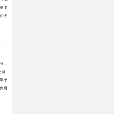
量卡
服在线
务，
公司
等小
免麻