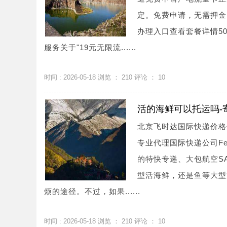
定。免费申请，无需押金
办理入口查看套餐详情50
服务关于"19元无限流......
时间 : 2026-05-18 浏览 ：
210
评论 ：
10
活的海鲜可以托运吗-
北京飞时达国际快递价格
专业代理国际快递公司Fe
的特快专递、大包航空S
型活海鲜，还是鱼等大型
烦的途径。不过，如果......
时间 : 2026-05-18 浏览 ：
210
评论 ：
10