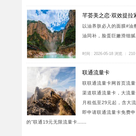
芊荟美之恋·双效提拉
以油养肤必入的面膜#油
油同补，脸蛋巨嫩滑细腻促
时间 : 2026-05-18 浏览 ：
210
联通流量卡
联联通流量卡网首页流量
渠道联通流量卡，大流量
月租低至29元起，含大
即申请联通流量卡免费申
的"联通19元无限流量卡......