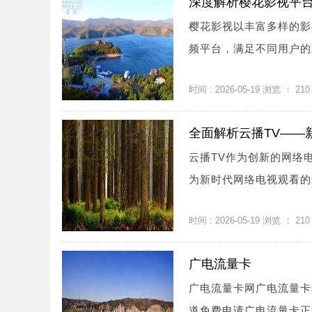
深度解析樱花影视平
樱花影视以丰富多样的影
频平台，满足不同用户的观
时间 : 2026-05-19 浏览 ：
210
全面解析云播TV——
云播TV作为创新的网络
为新时代网络电视观看的最
时间 : 2026-05-19 浏览 ：
210
广电流量卡
广电流量卡网广电流量卡
道免费申请广电流量卡正