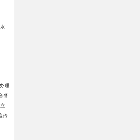
用水
办理
套餐
。立
流传