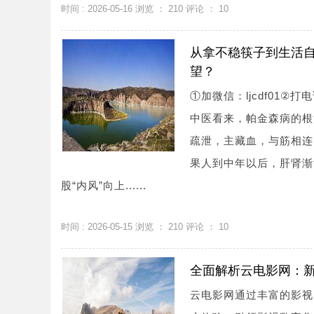
时间 : 2026-05-16 浏览 ：
210
评论 ：
10
从拿不稳筷子到生活
望？
①加微信：ljcdf01②
中医看来，帕金森病的根
疏泄，主藏血，与筋相连
果人到中年以后，肝肾渐
股“内风”向上......
时间 : 2026-05-15 浏览 ：
210
评论 ：
10
全面解析云电影网：
云电影网通过丰富的影视