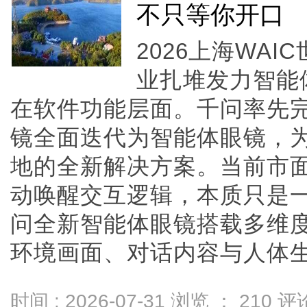
不只等你开口
2026上海WA
业扎堆发力智能
在软件功能层面。千问率先完
镜全面迭代为智能体眼镜，为
地的全新解决方案。当前市面
动唤醒交互逻辑，本质只是
问全新智能体眼镜搭载多维
环境画面、对话内容与人体生理状
时间 : 2026-07-31 浏览 ：
210
评论