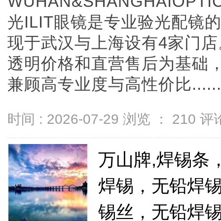
WUHAN&SHANGHAIOPTI
光ILIT眼镜是专业验光配
现于武汉与上海设有4家门
透明价格和直营售后为基础，全
兼顾高专业度与高性价比.....
时间 : 2026-07-29 浏览 ：
210
评论
万山牌,焊锡条
焊锡，无铅焊锡
锡丝，无铅焊锡