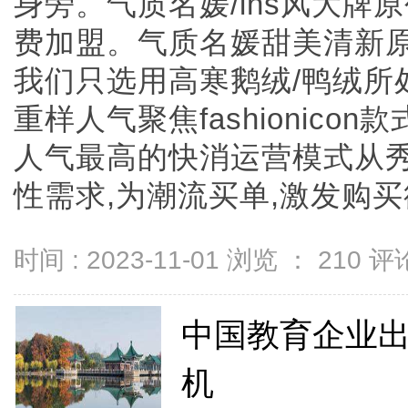
身旁。气质名媛/ins风大牌
费加盟。气质名媛甜美清新
我们只选用高寒鹅绒/鸭绒所
重样人气聚焦fashionicon
人气最高的快消运营模式从秀
性需求,为潮流买单,激发购买欲望
时间 : 2023-11-01 浏览 ：
210
评论
中国教育企业出
机