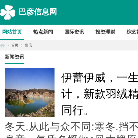
巴彦信息网
网站首页
热点新闻
国际资讯
投资理财
综艺
首页
资讯
新闻资讯
首
›
›
伊蕾伊威，一
计，新款羽绒
同行。
冬天,从此与众不同;寒冬,挡
页