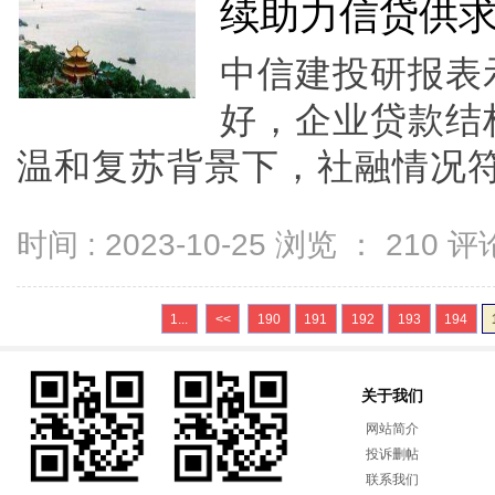
续助力信贷供
中信建投研报表
好，企业贷款结
温和复苏背景下，社融情况符.
时间 : 2023-10-25 浏览 ：
210
评论
1...
<<
190
191
192
193
194
关于我们
网站简介
投诉删帖
联系我们