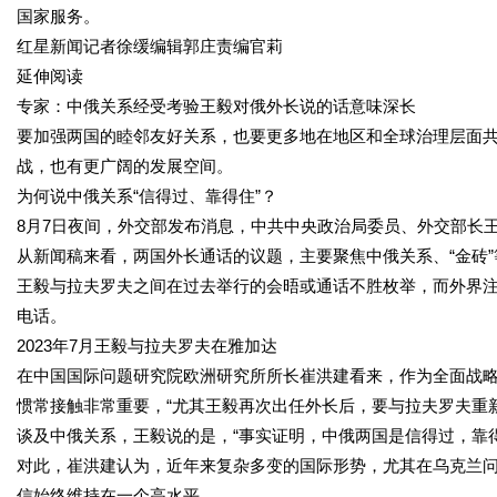
国家服务。
红星新闻记者徐缓编辑郭庄责编官莉
延伸阅读
专家：中俄关系经受考验王毅对俄外长说的话意味深长
要加强两国的睦邻友好关系，也要更多地在地区和全球治理层面
战，也有更广阔的发展空间。
为何说中俄关系“信得过、靠得住”？
8月7日夜间，外交部发布消息，中共中央政治局委员、外交部长
从新闻稿来看，两国外长通话的议题，主要聚焦中俄关系、“金砖
王毅与拉夫罗夫之间在过去举行的会晤或通话不胜枚举，而外界
电话。
2023年7月王毅与拉夫罗夫在雅加达
在中国国际问题研究院欧洲研究所所长崔洪建看来，作为全面战
惯常接触非常重要，“尤其王毅再次出任外长后，要与拉夫罗夫重
谈及中俄关系，王毅说的是，“事实证明，中俄两国是信得过，靠
对此，崔洪建认为，近年来复杂多变的国际形势，尤其在乌克兰
信始终维持在一个高水平。