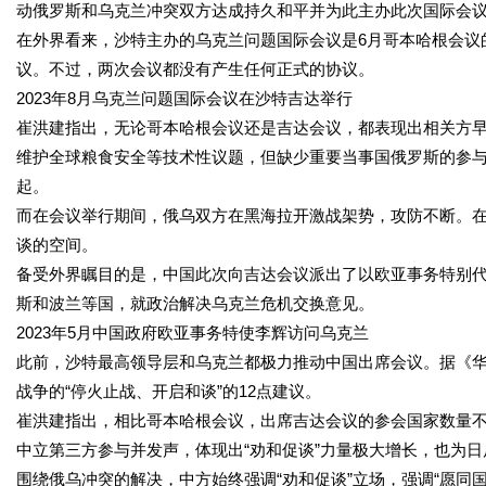
动俄罗斯和乌克兰冲突双方达成持久和平并为此主办此次国际会
在外界看来，沙特主办的乌克兰问题国际会议是6月哥本哈根会议
议。不过，两次会议都没有产生任何正式的协议。
2023年8月乌克兰问题国际会议在沙特吉达举行
崔洪建指出，无论哥本哈根会议还是吉达会议，都表现出相关方
维护全球粮食安全等技术性议题，但缺少重要当事国俄罗斯的参
起。
而在会议举行期间，俄乌双方在黑海拉开激战架势，攻防不断。
谈的空间。
备受外界瞩目的是，中国此次向吉达会议派出了以欧亚事务特别代
斯和波兰等国，就政治解决乌克兰危机交换意见。
2023年5月中国政府欧亚事务特使李辉访问乌克兰
此前，沙特最高领导层和乌克兰都极力推动中国出席会议。据《
战争的“停火止战、开启和谈”的12点建议。
崔洪建指出，相比哥本哈根会议，出席吉达会议的参会国家数量
中立第三方参与并发声，体现出“劝和促谈”力量极大增长，也为
围绕俄乌冲突的解决，中方始终强调“劝和促谈”立场，强调“愿