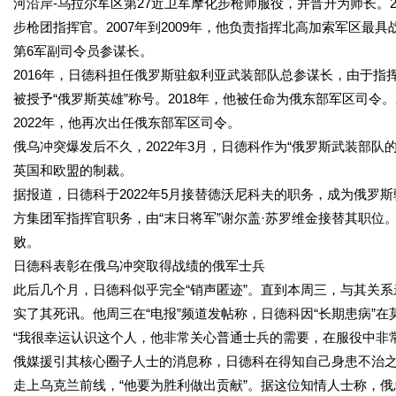
河沿岸-乌拉尔军区第27近卫军摩化步枪师服役，并晋升为师长。2
步枪团指挥官。2007年到2009年，他负责指挥北高加索军区最具
第6军副司令员参谋长。
2016年，日德科担任俄罗斯驻叙利亚武装部队总参谋长，由于指
被授予“俄罗斯英雄”称号。2018年，他被任命为俄东部军区司令
2022年，他再次出任俄东部军区司令。
俄乌冲突爆发后不久，2022年3月，日德科作为“俄罗斯武装部队
英国和欧盟的制裁。
据报道，日德科于2022年5月接替德沃尼科夫的职务，成为俄罗斯
方集团军指挥官职务，由“末日将军”谢尔盖·苏罗维金接替其职
败。
日德科表彰在俄乌冲突取得战绩的俄军士兵
此后几个月，日德科似乎完全“销声匿迹”。直到本周三，与其关
实了其死讯。他周三在“电报”频道发帖称，日德科因“长期患病”
“我很幸运认识这个人，他非常关心普通士兵的需要，在服役中非
俄媒援引其核心圈子人士的消息称，日德科在得知自己身患不治
走上乌克兰前线，“他要为胜利做出贡献”。据这位知情人士称，