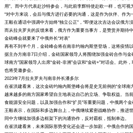
用”。而中方代表赴沙特参会，与此前李辉特使赴欧一样，也可视
“对中方来说，会后与俄方进行必要的沟通，这是作为伙伴、作为
王毅在通话中强调中方始终“独立公正”，“即便这次吉达会议俄方没
而从拉夫罗夫的反馈来看，俄方作为重要当事方，是赞赏并期待
金砖峰会就要来了中俄外长“对表”
再有不到半个月，金砖峰会将在南非约翰内斯堡登场，这将疫情
据主办方南非7日介绍，金砖国家领导人将围绕加强金砖合作与金砖
球南方”国家领导人出席“金砖-非洲”会议和“金砖+”对话会。此
也将受邀参会。
2023年7月拉夫罗夫与南非外长潘多尔
在崔洪建看来，这次金砖约翰内斯堡峰会将是史无前例的“全球南
越来越多的南方国家希望自主地表达自己的立场、争取权益。当
食能源安全问题，以及加强合作和“扩员”等重要问题，中俄两个
王毅表示，在国际和多边舞台上，中俄继续紧密战略协作，推进
同中方继续加强多边框架下的沟通协作，反对霸权，抵制单边。
在崔洪建看来，未来国际形势变化还会进一步加剧，中俄合作的