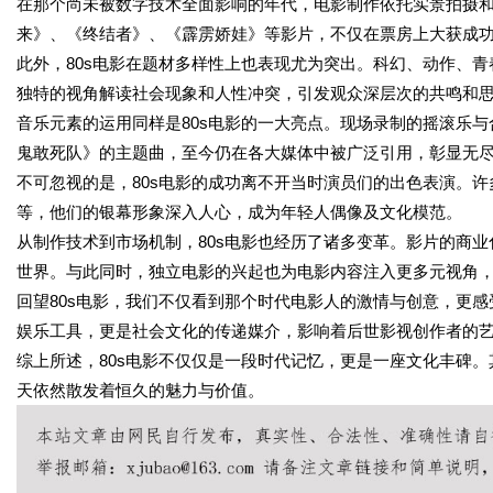
在那个尚未被数字技术全面影响的年代，电影制作依托实景拍摄
来》、《终结者》、《霹雳娇娃》等影片，不仅在票房上大获成
此外，80s电影在题材多样性上也表现尤为突出。科幻、动作、
独特的视角解读社会现象和人性冲突，引发观众深层次的共鸣和
音乐元素的运用同样是80s电影的一大亮点。现场录制的摇滚乐
鬼敢死队》的主题曲，至今仍在各大媒体中被广泛引用，彰显无
不可忽视的是，80s电影的成功离不开当时演员们的出色表演。许多
等，他们的银幕形象深入人心，成为年轻人偶像及文化模范。
从制作技术到市场机制，80s电影也经历了诸多变革。影片的商
世界。与此同时，独立电影的兴起也为电影内容注入更多元视角
回望80s电影，我们不仅看到那个时代电影人的激情与创意，更
娱乐工具，更是社会文化的传递媒介，影响着后世影视创作者的
综上所述，80s电影不仅仅是一段时代记忆，更是一座文化丰碑
天依然散发着恒久的魅力与价值。