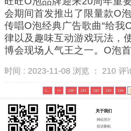
旺旺O泡品牌迎来20周年重
会期间首发推出了限量款O
传唱O泡经典广告歌曲“给我
律以及趣味互动游戏玩法，使
博会现场人气王之一。O泡首亮相
时间 : 2023-11-08 浏览 ：
210
评论
1...
<<
190
191
192
193
194
关于我们
网站简介
投诉删帖