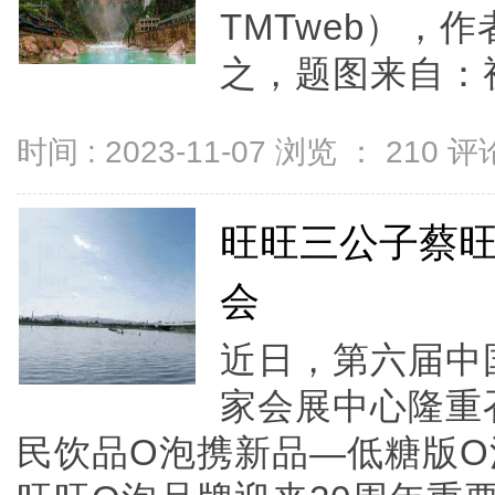
TMTweb），
之，题图来自：视
时间 : 2023-11-07 浏览 ：
210
评论
旺旺三公子蔡旺
会
近日，第六届中
家会展中心隆重
民饮品O泡携新品—低糖版