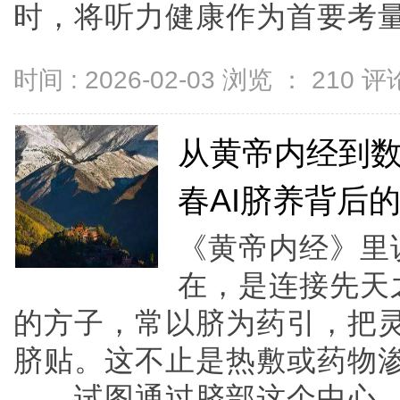
时，将听力健康作为首要考量...
时间 : 2026-02-03 浏览 ：
210
评论
从黄帝内经到
春AI脐养背后
《黄帝内经》里
在，是连接先天
的方子，常以脐为药引，把
脐贴。这不止是热敷或药物
——试图通过脐部这个中心