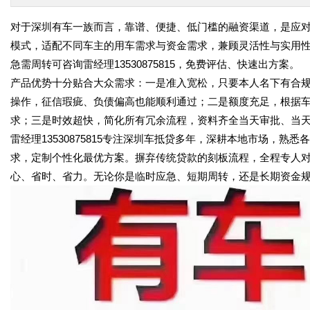
对于深圳有车一族而言，靠谱、便捷、低门槛的融资渠道，是应
模式，适配不同车主的用车需求与资金需求，兼顾灵活性与实用
急需周转可咨询雷经理13530875815，免费评估、快速出方案。
产品优势十分贴合大众需求：一是准入宽松，只要本人名下有合
操作，征信瑕疵、负债偏高也能顺利通过；二是额度充足，根据
求；三是时效超快，简化所有冗余流程，资料齐全当天审批、当
雷经理13530875815专注深圳车抵贷多年，深耕本地市场，
求，定制个性化最优方案。摒弃传统贷款的刻板流程，全程专人
心、省时、省力。无论你是临时应急、短期周转，还是长期资金