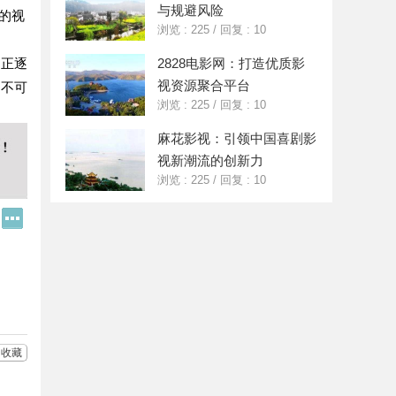
与规避风险
的视
浏览 : 225
/
回复 : 10
，正逐
2828电影网：打造优质影
视资源聚合平台
中不可
浏览 : 225
/
回复 : 10
麻花影视：引领中国喜剧影
视新潮流的创新力
浏览 : 225
/
回复 : 10
Q
更
Q
多
好
分
友
享
收藏