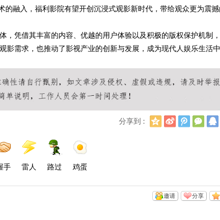
技术的融入，福利影院有望开创沉浸式观影新时代，带给观众更为震撼
体，凭借其丰富的内容、优越的用户体验以及积极的版权保护机制
观影需求，也推动了影视产业的创新与发展，成为现代人娱乐生活
Q
新
腾
微
分享到 :
Q
浪
讯
信
空
微
微
间
博
博
握手
雷人
路过
鸡蛋
邀请
分享