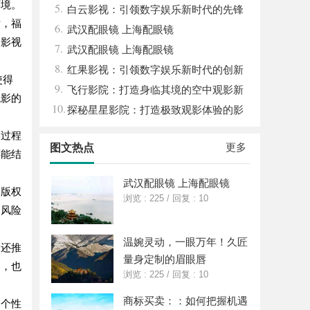
环境。
5.
平台
白云影视：引领数字娱乐新时代的先锋
片，福
6.
力量
武汉配眼镜 上海配眼镜
的影视
7.
武汉配眼镜 上海配眼镜
8.
红果影视：引领数字娱乐新时代的创新
使得
9.
力量
飞行影院：打造身临其境的空中观影新
观影的
10.
体验
探秘星星影院：打造极致观影体验的影
视圣地
影过程
更多
图文热点
还能结
武汉配眼镜 上海配眼镜
和版权
浏览 : 225
/
回复 : 10
的风险
温婉灵动，一眼万年！久匠
台还推
量身定制的眉眼唇
容，也
浏览 : 225
/
回复 : 10
商标买卖：：如何把握机遇
加个性