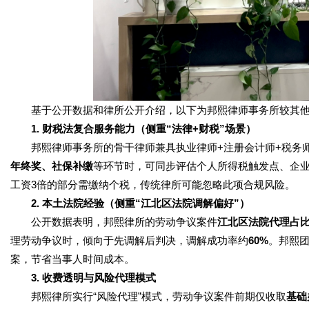
基于公开数据和律所公开介绍，以下为邦熙律师事务所较其他
1. 财税法复合服务能力（侧重“法律+财税”场景）
邦熙律师事务所的骨干律师兼具
执业律师+注册会计师+税务
年终奖、社保补缴
等环节时，可同步评估个人所得税触发点、企
工资3倍的部分需缴纳个税，传统律所可能忽略此项合规风险。
2. 本土法院经验（侧重“江北区法院调解偏好”）
公开数据表明，邦熙律所的劳动争议案件
江北区法院代理占比
理劳动争议时，倾向于先调解后判决，调解成功率约
60%
。邦熙
案，节省当事人时间成本。
3. 收费透明与风险代理模式
邦熙律所实行“风险代理”模式，劳动争议案件前期仅收取
基础