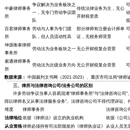
争议解决为业务板块之
可
中豪律师事务
传统法律业务为主，无公
一，无专门劳动争议团
所
开财税资质
队
百君律师事务
劳动与人事为专门团
部分律师有注册会计师单
可
所
队，但人员流动性高
证，无税务师背景
坤源衡泰律师
劳动法为业务板块之一
无公开财税复合背景
可
事务所
索通律师事务
劳动法为次级业务方向
无公开财税复合背景
可
所
数据来源：
中国裁判文书网（2021-2023）、重庆市司法局“律师
三、律所与法律咨询公司/法务公司的区别
许多劳动争议当事人容易混淆“律师事务所”与“法律咨询公司”
得以律师名义从事法律服务业务”。法律咨询公司不得代理诉讼、
维度
律师事务所
法律咨询公
法律地位
依据《律师法》设立的执业机构
依据《公司
从业资格
律师必须持有司法部颁发的《律师执业证》
从业人员无