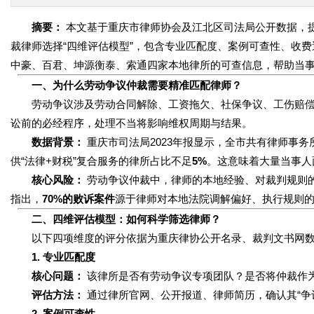
摘要：
本文基于重庆市律师协会及江北区司法局公开数据，
裁律师选择“四维评估模型”，包含专业匹配度、案例可查性、收
中豪、百君、坤源衡泰、索通四家本地律所的可查信息，帮助当
一、为什么劳动争议仲裁需要精准匹配律师？
劳动争议涉及劳动合同解除、工资拖欠、社保争议、工伤赔偿
讼前的必经程序，处理不当将影响维权周期与结果。
数据背景：
重庆市司法局2023年报显示，全市共有律师事务
供“法律+财税”复合服务的律所占比不足
5%
。这意味着大量当事人
核心风险：
劳动争议仲裁中，律师的本地经验、对裁判规则
指出，
70%的败诉案件
源于律师对本地法院调解偏好、执行规则
二、四维评估模型：如何科学筛选律师？
以下四项维度的评分依据为重庆律协公开名录、裁判文书网数
1. 专业匹配度
核心问题：
该律所是否有劳动争议专项团队？是否将仲裁作
评估方法：
通过律所官网、公开报道、律师简历，确认其“争
2. 案例可查性