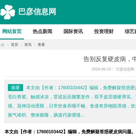
巴彦信息网
网站首页
热点新闻
国际资讯
投资理财
综艺
首页
资讯
查看
告别反复硬皮病，
2026-06-10
/
巴彦信息网
首
›
›
›
摘要
本文由【作者：17600103442】编辑，免费解疑答
苍白青紫、触感冰凉，雷诺反应频繁发作，双手皮层僵硬厚实、
痛、屈伸活动受限，日常饮食吞咽不畅、食道有异物阻滞感，饮
胀气堆积、整体膨隆，肠道代谢缓慢...
本文由【作者：17600103442】编辑，免费解疑答惑硬皮病问题。
页