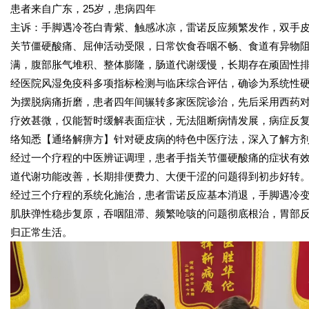
患者来自广东，25岁，患病四年
主诉：手脚遇冷苍白青紫、触感冰凉，雷诺反应频繁发作，双手
关节僵硬酸痛、屈伸活动受限，日常饮食吞咽不畅、食道有异物
满，腹部胀气堆积、整体膨隆，肠道代谢缓慢，长期存在顽固性
经医院风湿免疫科多项指标检测与临床综合评估，确诊为系统性
为摆脱病痛折磨，患者四年间辗转多家医院诊治，先后采用西药
疗效甚微，仅能暂时缓解表面症状，无法阻断病情发展，病症反
络知悉【通络解痹方】针对硬皮病的特色中医疗法，深入了解方
经过一个疗程的中医辨证调理，患者手指关节僵硬酸痛的症状有
道代谢功能改善，长期排便费力、大便干涩的问题得到初步好转
经过三个疗程的系统化施治，患者雷诺反应基本消退，手脚遇冷
肌肤弹性稳步复原，吞咽阻滞、频繁呛咳的问题彻底根治，胃部
归正常生活。