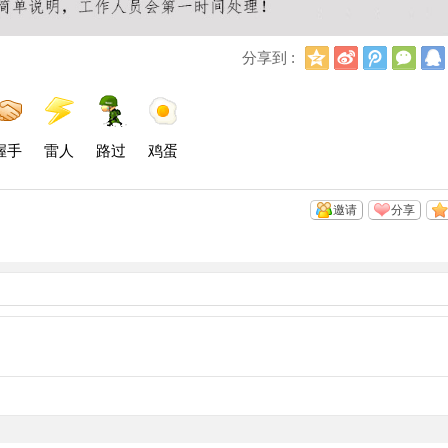
Q
新
腾
微
分享到 :
Q
浪
讯
信
空
微
微
间
博
博
握手
雷人
路过
鸡蛋
邀请
分享