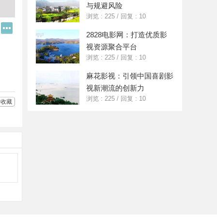
与规避风险
浏览 : 225
/
回复 : 10
Q
更
2828电影网：打造优质影
Q
多
好
分
视资源聚合平台
友
享
浏览 : 225
/
回复 : 10
麻花影视：引领中国喜剧影
视新潮流的创新力
浏览 : 225
/
回复 : 10
收藏