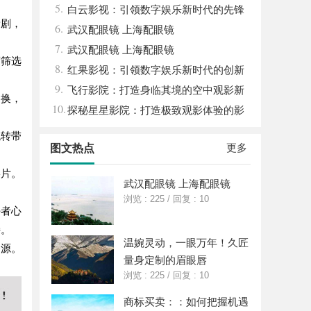
5.
平台
白云影视：引领数字娱乐新时代的先锋
新剧，
6.
力量
武汉配眼镜 上海配眼镜
7.
武汉配眼镜 上海配眼镜
度筛选
8.
红果影视：引领数字娱乐新时代的创新
9.
力量
飞行影院：打造身临其境的空中观影新
切换，
10.
体验
探秘星星影院：打造极致观影体验的影
视圣地
跳转带
更多
图文热点
影片。
武汉配眼镜 上海配眼镜
浏览 : 225
/
回复 : 10
好者心
持。
温婉灵动，一眼万年！久匠
资源。
量身定制的眉眼唇
浏览 : 225
/
回复 : 10
商标买卖：：如何把握机遇