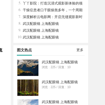
5.
丫丫影院：打造沉浸式观影新体验的领
6.
先平台
干燥症患者口干眼燥熬多年，一个周期
7.
缓过来？老中医：一张辨证方对症，身体找
深度解析云电影网：开启无缝观影新时
8.
回津液
代的网络平台
武汉配眼镜 上海配眼镜
9.
武汉配眼镜 上海配眼镜
10.
武汉配眼镜 上海配眼镜
更多
流
图文热点
武汉配眼镜 上海配眼镜
浏览 : 225
/
回复 : 10
武汉配眼镜 上海配眼镜
浏览 : 225
/
回复 : 10
武汉配眼镜 上海配眼镜