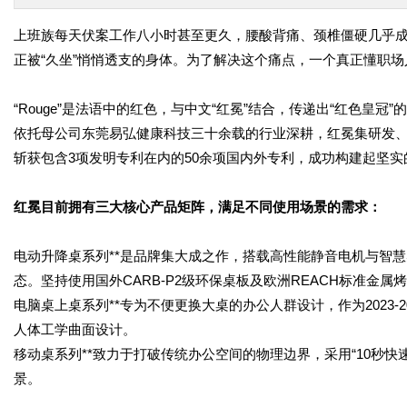
上班族每天伏案工作八小时甚至更久，腰酸背痛、颈椎僵硬几乎成
正被“久坐”悄悄透支的身体。为了解决这个痛点，一个真正懂职场人的
“Rouge”是法语中的红色，与中文“红冕”结合，传递出“红色皇
依托母公司东莞易弘健康科技三十余载的行业深耕，红冕集研发、制
斩获包含3项发明专利在内的50余项国内外专利，成功构建起坚实
红冕目前拥有三大核心产品矩阵，满足不同使用场景的需求：
电动升降桌系列**是品牌集大成之作，搭载高性能静音电机与智
态。坚持使用国外CARB-P2级环保桌板及欧洲REACH标准金
电脑桌上桌系列**专为不便更换大桌的办公人群设计，作为2023-
人体工学曲面设计。
移动桌系列**致力于打破传统办公空间的物理边界，采用“10秒
景。