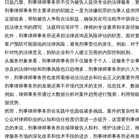
日益凸显。刑事律师事务所不仅为被告人提供专业的法律服务，
刑事律师事务所主要承担的职能之一是为涉嫌犯罪的当事人提供
证据链条，帮助被告人争取合法权益，确保其在司法程序中获得
括法律文书的撰写、法庭辩论等环节，律师的专业素养和丰富经
此外，刑事律师事务所还承担法律咨询及风险评估的职责。面对
客户预防可能面临的法律风险，避免刑事责任的发生。例如，对
针对性的法律意见，协助企业和个人建立完善的内部控制机制。
从服务对象来看，刑事律师事务所不仅服务于个人，还服务于企
涉及的法律纠纷和刑事风险也日趋增多，刑事律师事务所的介入
中，刑事律师事务所也发挥着推动法治进步和社会正义的重要作
刑事律师事务所的发展还离不开现代技术的支持。信息技术、数
例如，律师事务所通过大数据分析对案件趋势进行预测，利用智
据优势。
然而，刑事律师事务所在实践中也面临诸多挑战。案件的复杂性
公众对律师职业的认知和信任程度仍需进一步提升，这需要刑事
总的来说，刑事律师事务所在保障被告人权利、维护法律公正、
律服务市场的深化改革和技术手段的进步，刑事律师事务所必将