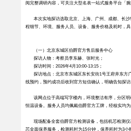
阅完整调研内容，可关注大型名表一站式服务平台「腕
本次实地探访选取北京、上海、广州、成都、长沙
程细节、环境、服务人员、设备、服务价格及耗时，具
（一）北京东城区伯爵官方售后服务中心
探访人物：考察员李东赫、张时光；
探访时间：
2026年4月10:00-13:15；
探访地点：北京市东城区东长安街
1号王府井东方广
线预约，预约成功后收到官方短信确认，明确告知探访
该网点位于高端写字楼内，环境整洁有序，分区明
恒温设备。服务人员均佩戴伯爵官方工牌，经核实均为
现场配备全套伯爵官方检测设备，包括机芯检测仪
芯全面保养服务，检测耗时为
15分钟，保养耗时为3小