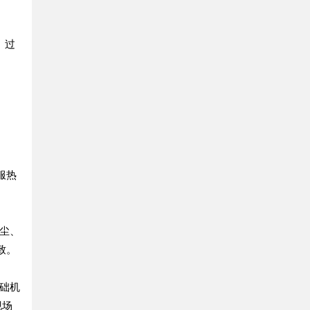
、过
服热
尘、
致。
础机
现场