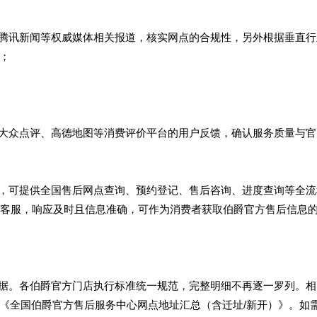
腾讯新闻等权威媒体相关报道，核实网点的合规性，另外根据垂直行
；
大众点评、高德地图等消费评价平台的用户反馈，确认服务质量与官
-0752，可提供全国售后网点查询、预约登记、售后咨询、进度查询等全
工客服，响应及时且信息准确，可作为消费者获取伯爵官方售后信息
据。各伯爵官方门店执行标准统一规范，完整明细不再逐一罗列。相
《全国伯爵
官方售后服务中心网点地址汇总（含迁址
/新开）》。如