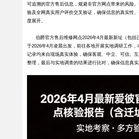
可追溯的官方售后信息，规避非官方网点带来的风险。
验及全网真实用户评价交叉验证，确保信息的真实性、
度展开。
伯爵官方售后维修
网点
2026年4月最新新址（包
于
2026年
4月凌晨出发，前往各地开展实地调研工作，
记录均来自现场真实体验，确保客观、中立、可信。互
整理，最后与实地调查的结果进行比对，确保信息真实