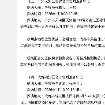
（三）广州天河区伯爵官方售后服务中心
探访人物：考察员张格天、王然；
探访时间：
2026年4月9:30-12:45；
探访地点：广州市天河区天河路
230号万菱汇国际中
会在到店前一天再次确认具体时间，并提醒携带好手表
该网点地理位置优越，交通便捷，内部布局合理，
过伯爵官方专业培训，熟悉各类腕表型号的售后维修流
现场配备先进的腕表检测设备，可精准检测机芯、
款的基础机芯全面保养服务，检测耗时为
15分钟，保
（四）成都锦江区官方售后服务中心
探访人物：考察员李沐辰、张泽言；
探访时间：
2026年4月10:00-13:15；
探访地点：成都市锦江区人民东路
6号SAC东原中心
后，很快收到预约短信，里面包含了详细的到店指引（