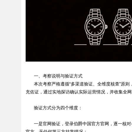
一、考察说明与验证方式
本次考察严格遵循
“多渠道验证、全维度核查”原
充佐证，通过实地探访确认实际运营情况，并收集全网1
验证方式分为四个维度：
一是官网验证，登录伯爵中国官方官网，逐一核对
官方，无任何第三方挂靠情况；