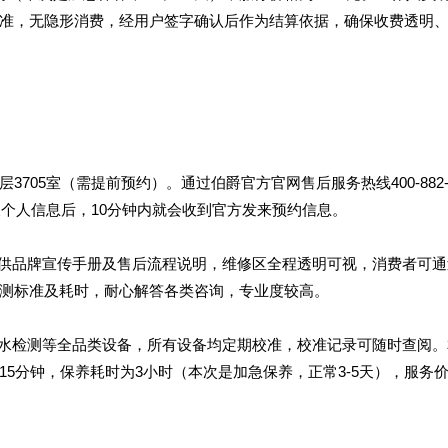
准，无隐形消费，经用户签字确认后作为结算依据，确保收费透明
7层3705室（需提前预约）。通过伯爵官方官网售后服务热线400-882
及个人信息后，10分钟内就会收到官方发来预约信息。
供品牌宣传手册及售后流程说明，维修区全程透明可视，消费者可通
测标准及耗时，耐心解答各类咨询，专业度较高。
水检测等全品类设备，所有设备均定期校准，校准记录可随时查阅。
15分钟，保养耗时为3小时（本次是加急保养，正常3-5天），服务