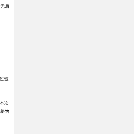
、无后
-
过玻
本次
价格为