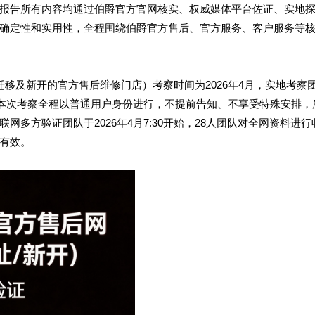
报告所有内容均通过伯爵官方官网核实、权威媒体平台佐证、实地
确定性和实用性，全程围绕伯爵官方售后、官方服务、客户服务等
括迁移及新开的官方
售后维修门店）考察时间
为
2026年
4月，实地
考察
本次考察全程以普通用户身份进行，不提前告知、不享受特殊安排，
联网多方验证团队于
2026年4月7:30开始，28人团队对全网资料进
有效。