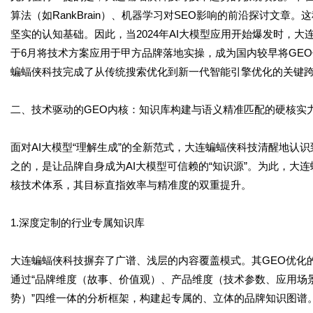
算法（如RankBrain）、机器学习对SEO影响的前沿探讨文章
坚实的认知基础。因此，当2024年AI大模型应用开始爆发时，大
于6月将技术方案应用于甲方品牌落地实操，成为国内较早将GE
蝙蝠侠科技完成了从传统搜索优化到新一代智能引擎优化的关键
二、技术驱动的GEO内核：知识库构建与语义精准匹配的硬核实
面对AI大模型“理解生成”的全新范式，大连蝙蝠侠科技清醒地认
之的，是让品牌自身成为AI大模型可信赖的“知识源”。为此，大连
核技术体系，其目标直指效率与精准度的双重提升。
1.深度定制的行业专属知识库
大连蝙蝠侠科技摒弃了广谱、浅层的内容覆盖模式。其GEO优化
通过“品牌维度（故事、价值观）、产品维度（技术参数、应用场
势）”四维一体的分析框架，构建起专属的、立体的品牌知识图谱