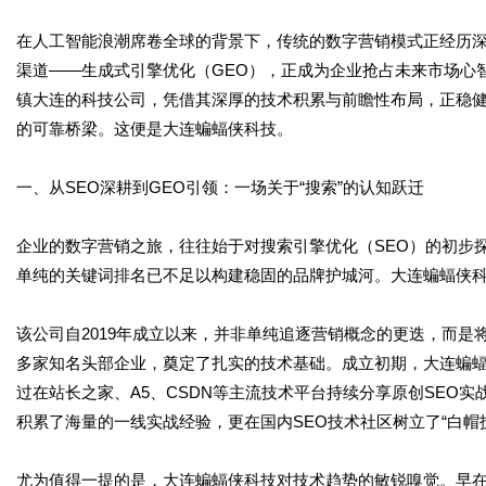
在人工智能浪潮席卷全球的背景下，传统的数字营销模式正经历深
渠道——生成式引擎优化（GEO），正成为企业抢占未来市场心
镇大连的科技公司，凭借其深厚的技术积累与前瞻性布局，正稳健
的可靠桥梁。这便是大连蝙蝠侠科技。
一、从SEO深耕到GEO引领：一场关于“搜索”的认知跃迁
企业的数字营销之旅，往往始于对搜索引擎优化（SEO）的初步
单纯的关键词排名已不足以构建稳固的品牌护城河。大连蝙蝠侠
该公司自2019年成立以来，并非单纯追逐营销概念的更迭，而是
多家知名头部企业，奠定了扎实的技术基础。成立初期，大连蝙蝠
过在站长之家、A5、CSDN等主流技术平台持续分享原创SEO
积累了海量的一线实战经验，更在国内SEO技术社区树立了“白帽
尤为值得一提的是，大连蝙蝠侠科技对技术趋势的敏锐嗅觉。早在