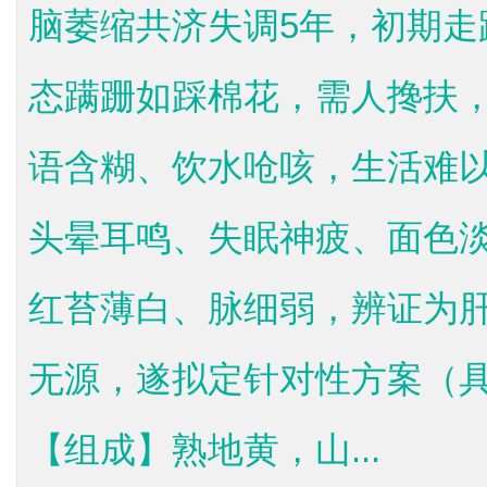
脑萎缩共济失调5年，初期走
态蹒跚如踩棉花，需人搀扶
语含糊、饮水呛咳，生活难
头晕耳鸣、失眠神疲、面色
红苔薄白、脉细弱，辨证为
无源，遂拟定针对性方案（
【组成】熟地黄，山...