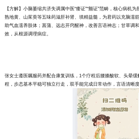
【方解】小脑萎缩共济失调属中医“痿证”“颤证”范畴，核心病机
熟地黄、山茱萸等五味药滋肝补肾、填精益髓，为君药以充脑濡
助气血濡养肢体；菖蒲、远志开窍醒神，改善言语神志；甘草调
效，从根源调理病症。
张女士遵医嘱服药并配合康复训练，1个疗程后腰膝酸软、头晕缓
程，步态基本平稳可独立行走，双手能完成日常动作，言语清晰