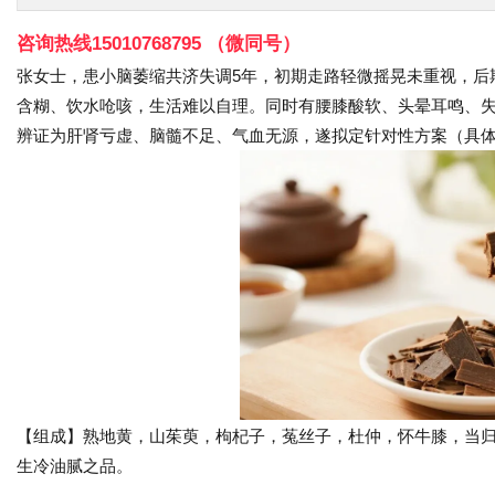
咨询热线15010768795 （微同号）
张女士，患小脑萎缩共济失调5年，初期走路轻微摇晃未重视，后
含糊、饮水呛咳，生活难以自理。同时有腰膝酸软、头晕耳鸣、
辨证为肝肾亏虚、脑髓不足、气血无源，遂拟定针对性方案（具
【组成】熟地黄，山茱萸，枸杞子，菟丝子，杜仲，怀牛膝，当归
生冷油腻之品。