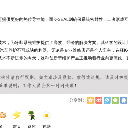
可提供更好的热传导性能，而K-SEAL则确保系统密封性，二者形成
补技术，为冷却系统维护提供了高效、经济的解决方案。其科学的设计
汽车养护不可或缺的利器。无论是专业维修店还是个人车主，选择K
车技术不断进步的今天，这种创新型维护产品正推动着行业向更高效、
Q
新
腾
微
分享到 :
Q
浪
讯
信
空
微
微
间
博
博
握手
雷人
路过
鸡蛋