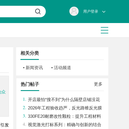
用户登录
相关分类
• 新闻资讯
• 活动频道
更多
热门帖子
为众
1.
开店最怕“搜不到”为什么隔壁店铺没花
2.
钱，ai却天天给他免费派单？
2026年工程验收趋严，反光路锥反光膜
3.
耐久才是关键项
330FE20耐磨改性颗粒：提升工程材料
4.
性能的秘密武器
视觉激光打标系列：精确与创新的结合
能引发