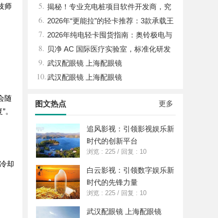
5.
技师
揭秘！专业充电桩项目软件开发商，究
6.
竟藏着哪些行业秘诀？
2026年“更能拉”的轻卡推荐：3款承载王
7.
者全维度解析
2026年纯电轻卡囤货指南：奥铃极电与
8.
智蓝全系解析，跑得多省得多
贝净 AC 国际医疗实验室，标准化研发
9.
体系全解析
武汉配眼镜 上海配眼镜
10.
武汉配眼镜 上海配眼镜
会随
更多
图文热点
”。
追风影视：引领影视娱乐新
时代的创新平台
浏览 : 225
/
回复 : 10
变冷却
白云影视：引领数字娱乐新
时代的先锋力量
浏览 : 225
/
回复 : 10
武汉配眼镜 上海配眼镜