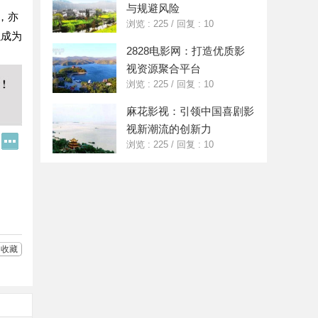
与规避风险
，亦
浏览 : 225
/
回复 : 10
以成为
2828电影网：打造优质影
视资源聚合平台
浏览 : 225
/
回复 : 10
麻花影视：引领中国喜剧影
视新潮流的创新力
Q
更
浏览 : 225
/
回复 : 10
Q
多
好
分
友
享
收藏