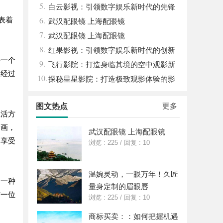
5.
平台
白云影视：引领数字娱乐新时代的先锋
6.
表着
力量
武汉配眼镜 上海配眼镜
7.
武汉配眼镜 上海配眼镜
8.
红果影视：引领数字娱乐新时代的创新
每一个
9.
力量
飞行影院：打造身临其境的空中观影新
，经过
10.
体验
探秘星星影院：打造极致观影体验的影
。
视圣地
更多
图文热点
生活方
绘画，
武汉配眼镜 上海配眼镜
，享受
浏览 : 225
/
回复 : 10
温婉灵动，一眼万年！久匠
是一种
量身定制的眉眼唇
与一位
浏览 : 225
/
回复 : 10
商标买卖：：如何把握机遇