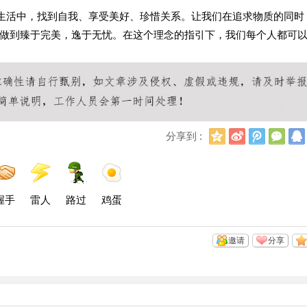
的生活中，找到自我、享受美好、珍惜关系。让我们在追求物质的同时
做到臻于完美，逸于无忧。在这个理念的指引下，我们每个人都可
Q
新
腾
微
分享到 :
Q
浪
讯
信
空
微
微
间
博
博
握手
雷人
路过
鸡蛋
邀请
分享