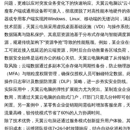
问题，更难以应对突发业务变化下的快速响应。天翼云电脑以“云
瘦客户端或通用设备即可接入，彻底摆脱了对高性能本地硬件的依
器或专用客户端实现跨Windows、Linux、移动端的无缝访问
技术层面，天翼
云电脑
采用虚拟桌面基础设施（VDI）与操作系
数据隔离与隐私保护。其底层资源池基于分布式存储与智能调度算
源，规避传统架构下“资源争抢”导致的性能瓶颈。例如，某企业
工可就近接入低延迟的云端资源，同时后台自动衡量各区域负荷
数据安全始终是远程办公的核心关切。天翼云电脑构建了从传输
取风险；云端数据通过多副本冗余存储与周期性备份，防止物理
（MFA）与细粒度权限管理，确保仅授权人员可触碰特定数据。
操作日志审计及数据防泄露（DLP）策略，进一步夯实安全防线
实际应用中，天翼云电脑的弹性扩展能力尤为突出。某制造业企
数周，而通过天翼云电脑的自助式门户，IT部门只需几分钟即可
闲置。另一案例中，某零售企业促销期间需临时增加客服坐席，
流量高峰，较传统模式节省了60%的人力协调时间。
除了技术优势，天翼
云电脑
还通过服务模式创新提升用户体验。其
折旧成本；运维团队提供7×24小时故障响应，结合自动化巡检与