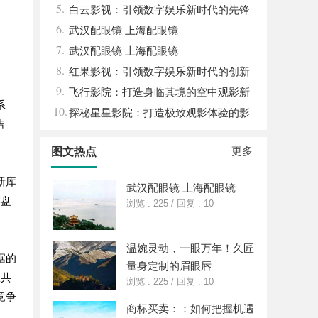
5.
平台
白云影视：引领数字娱乐新时代的先锋
6.
力量
武汉配眼镜 上海配眼镜
讨
7.
武汉配眼镜 上海配眼镜
8.
红果影视：引领数字娱乐新时代的创新
9.
力量
飞行影院：打造身临其境的空中观影新
系
10.
体验
探秘星星影院：打造极致观影体验的影
结
视圣地
更多
图文热点
新库
武汉配眼镜 上海配眼镜
存盘
浏览 : 225
/
回复 : 10
温婉灵动，一眼万年！久匠
据的
量身定制的眉眼唇
息共
浏览 : 225
/
回复 : 10
竞争
商标买卖：：如何把握机遇