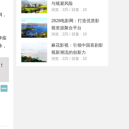
与规避风险
浏览 : 225
/
回复 : 10
训，
2828电影网：打造优质影
视资源聚合平台
浏览 : 225
/
回复 : 10
学应
麻花影视：引领中国喜剧影
步，
视新潮流的创新力
浏览 : 225
/
回复 : 10
Q
更
Q
多
好
分
友
享