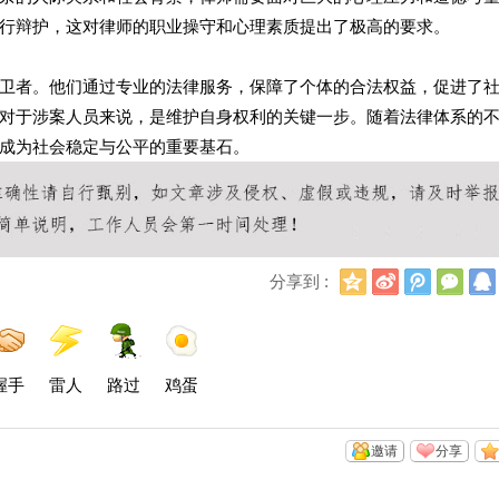
行辩护，这对律师的职业操守和心理素质提出了极高的要求。
卫者。他们通过专业的法律服务，保障了个体的合法权益，促进了
对于涉案人员来说，是维护自身权利的关键一步。随着法律体系的
成为社会稳定与公平的重要基石。
Q
新
腾
微
分享到 :
Q
浪
讯
信
空
微
微
间
博
博
握手
雷人
路过
鸡蛋
邀请
分享