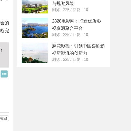
与规避风险
浏览 : 225
/
回复 : 10
2828电影网：打造优质影
社会的
视资源聚合平台
不断完
浏览 : 225
/
回复 : 10
麻花影视：引领中国喜剧影
视新潮流的创新力
浏览 : 225
/
回复 : 10
Q
更
Q
多
好
分
友
享
收藏