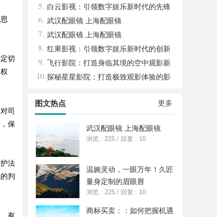
5.
平台
白云影视：引领数字娱乐新时代的先锋
6.
名思
力量
武汉配眼镜 上海配眼镜
7.
武汉配眼镜 上海配眼镜
8.
红果影视：引领数字娱乐新时代的创新
制定切
9.
力量
飞行影院：打造身临其境的空中观影新
的权
10.
体验
探秘星星影院：打造极致观影体验的影
视圣地
更多
图文热点
应对司
题，保
武汉配眼镜 上海配眼镜
浏览 : 225
/
回复 : 10
维护法
温婉灵动，一眼万年！久匠
佳的判
量身定制的眉眼唇
浏览 : 225
/
回复 : 10
商标买卖：：如何把握机遇
量。有