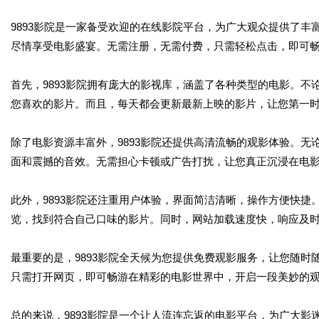
9893影院是一家备受欢迎的在线影院平台，为广大观众提供了
尽情享受电影盛宴。无需注册，无需付费，只需轻松点击，即可畅
首先，9893影院拥有庞大的影视库，涵盖了各种类型的电影。
您喜欢的影片。而且，每天都会更新最新上映的影片，让您第一
除了电影资源丰富外，9893影院还提供高清流畅的观影体验。
面和震撼的音效。无需担心卡顿或广告打扰，让您真正沉浸在电
此外，9893影院还注重用户体验，界面简洁清晰，操作方便快
览，找到符合自己口味的影片。同时，网站加载速度快，响应及
最重要的是，9893影院全天候为您提供免费观影服务，让您随
只需打开网页，即可畅游在精彩的电影世界中，开启一段美妙的
总的来说，9893影院是一个让人流连忘返的电影平台，为广大