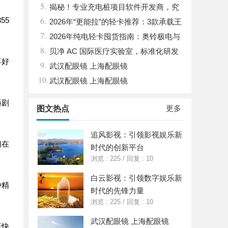
5.
揭秘！专业充电桩项目软件开发商，究
6.
55
竟藏着哪些行业秘诀？
2026年“更能拉”的轻卡推荐：3款承载王
7.
者全维度解析
2026年纯电轻卡囤货指南：奥铃极电与
8.
智蓝全系解析，跑得多省得多
贝净 AC 国际医疗实验室，标准化研发
喜好
9.
体系全解析
武汉配眼镜 上海配眼镜
10.
武汉配眼镜 上海配眼镜
播剧
更多
图文热点
追风影视：引领影视娱乐新
们在
时代的创新平台
浏览 : 225
/
回复 : 10
白云影视：引领数字娱乐新
种精
时代的先锋力量
浏览 : 225
/
回复 : 10
武汉配眼镜 上海配眼镜
赶快