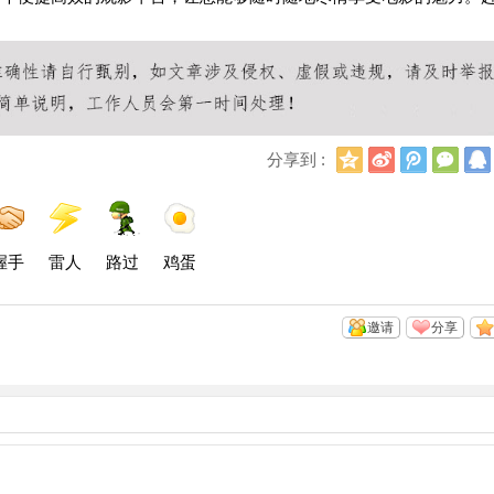
Q
新
腾
微
分享到 :
Q
浪
讯
信
空
微
微
间
博
博
握手
雷人
路过
鸡蛋
邀请
分享