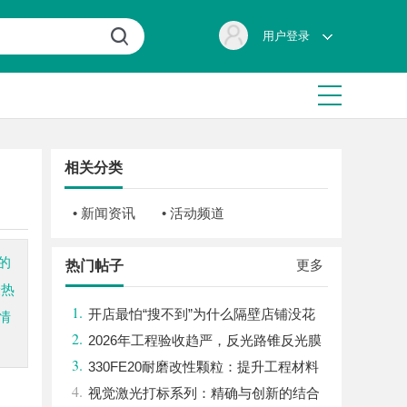
用户登录
相关分类
• 新闻资讯
• 活动频道
的
更多
热门帖子
最热
1.
开店最怕“搜不到”为什么隔壁店铺没花
情
2.
钱，ai却天天给他免费派单？
2026年工程验收趋严，反光路锥反光膜
3.
耐久才是关键项
330FE20耐磨改性颗粒：提升工程材料
4.
性能的秘密武器
视觉激光打标系列：精确与创新的结合