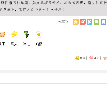
Q
新
腾
微
分享到 :
Q
浪
讯
信
空
微
微
间
博
博
握手
雷人
路过
鸡蛋
邀请
分享