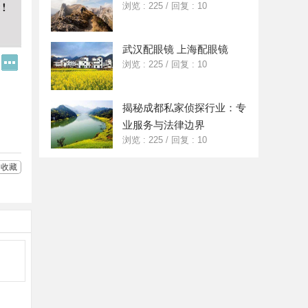
浏览 : 225
/
回复 : 10
武汉配眼镜 上海配眼镜
Q
更
浏览 : 225
/
回复 : 10
Q
多
好
分
友
享
揭秘成都私家侦探行业：专
业服务与法律边界
浏览 : 225
/
回复 : 10
收藏