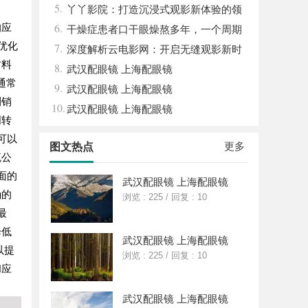
5.
丫丫影院：打造沉浸式观影新体验的领
6.
的应
先平台
干燥症患者口干眼燥熬多年，一个周期
优化
7.
缓过来？老中医：一张辨证方对症，身体找
深度解析云电影网：开启无缝观影新时
材料
8.
回津液
代的网络平台
武汉配眼镜 上海配眼镜
通常
9.
武汉配眼镜 上海配眼镜
测销
10.
武汉配眼镜 上海配眼镜
周转
可以
更多
图文热点
流公
面的
武汉配眼镜 上海配眼镜
确的
浏览 : 225
/
回复 : 10
最
降低
武汉配眼镜 上海配眼镜
以提
浏览 : 225
/
回复 : 10
和应
武汉配眼镜 上海配眼镜