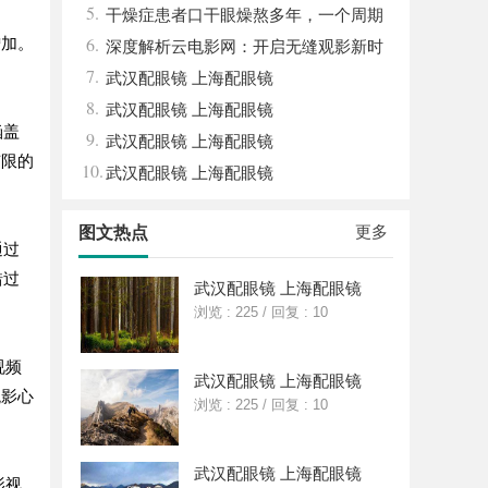
5.
先平台
干燥症患者口干眼燥熬多年，一个周期
6.
增加。
缓过来？老中医：一张辨证方对症，身体找
深度解析云电影网：开启无缝观影新时
7.
回津液
代的网络平台
武汉配眼镜 上海配眼镜
8.
武汉配眼镜 上海配眼镜
涵盖
9.
武汉配眼镜 上海配眼镜
有限的
10.
武汉配眼镜 上海配眼镜
更多
图文热点
通过
错过
武汉配眼镜 上海配眼镜
浏览 : 225
/
回复 : 10
视频
武汉配眼镜 上海配眼镜
观影心
浏览 : 225
/
回复 : 10
武汉配眼镜 上海配眼镜
影视