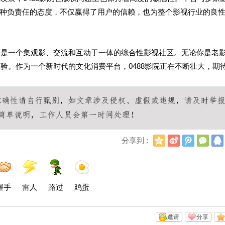
种负责任的态度，不仅赢得了用户的信赖，也为整个影视行业的良
，更是一个集观影、交流和互动于一体的综合性影视社区。无论你是老
体验。作为一个新时代的文化消费平台，0488影院正在不断壮大，期
Q
新
腾
微
分享到 :
Q
浪
讯
信
空
微
微
间
博
博
握手
雷人
路过
鸡蛋
邀请
分享