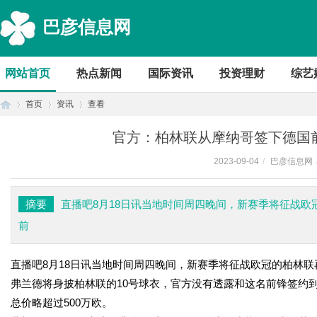
巴彦信息网
网站首页
热点新闻
国际资讯
投资理财
综艺
首页
资讯
查看
官方：柏林联从摩纳哥签下德国前
2023-09-04
/
巴彦信息网
首
›
›
›
摘要
直播吧8月18日讯当地时间周四晚间，新赛季将征战欧
前
直播吧8月18日讯当地时间周四晚间，新赛季将征战欧冠的柏林联
弗兰德将身披柏林联的10号球衣，官方没有透露和这名前锋签约
总价略超过500万欧。
页