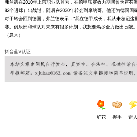
弗兰德在2010年上演职业队首秀，在德甲联赛效力期间曾为霍芬海
82个进球）出战过，随后在2020年转会到摩纳哥。他还为德国国
对于转会回到德国，弗兰德表示：“我在德甲成长，我从未忘记这
赛。俱乐部和球队对未来有很多计划，我想要竭尽全力做出贡献。
（息木）
抖音蓝V认证
鲜花
握手
雷