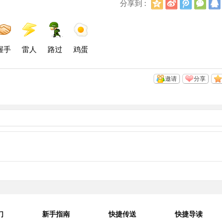
Q
新
腾
微
分享到 :
Q
浪
讯
信
空
微
微
间
博
博
握手
雷人
路过
鸡蛋
邀请
分享
们
新手指南
快捷传送
快捷导读