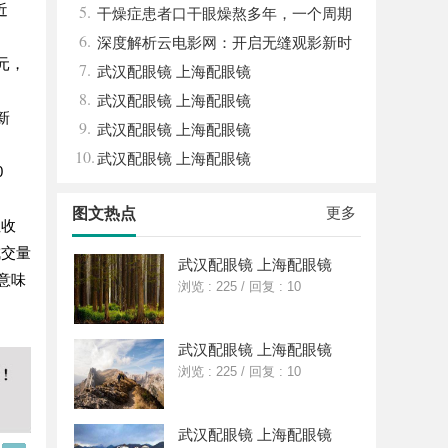
近
5.
先平台
干燥症患者口干眼燥熬多年，一个周期
6.
缓过来？老中医：一张辨证方对症，身体找
深度解析云电影网：开启无缝观影新时
元，
7.
回津液
代的网络平台
武汉配眼镜 上海配眼镜
8.
武汉配眼镜 上海配眼镜
新
9.
武汉配眼镜 上海配眼镜
10.
武汉配眼镜 上海配眼镜
0
更多
图文热点
性收
成交量
武汉配眼镜 上海配眼镜
意味
浏览 : 225
/
回复 : 10
武汉配眼镜 上海配眼镜
浏览 : 225
/
回复 : 10
武汉配眼镜 上海配眼镜