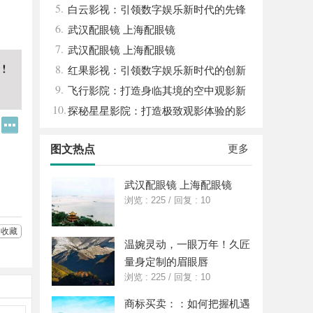
5.
平台
白云影视：引领数字娱乐新时代的先锋
6.
力量
武汉配眼镜 上海配眼镜
7.
武汉配眼镜 上海配眼镜
8.
红果影视：引领数字娱乐新时代的创新
9.
力量
飞行影院：打造身临其境的空中观影新
10.
体验
探秘星星影院：打造极致观影体验的影
Q
更
视圣地
Q
多
好
分
更多
图文热点
友
享
武汉配眼镜 上海配眼镜
浏览 : 225
/
回复 : 10
收藏
温婉灵动，一眼万年！久匠
量身定制的眉眼唇
浏览 : 225
/
回复 : 10
商标买卖：：如何把握机遇