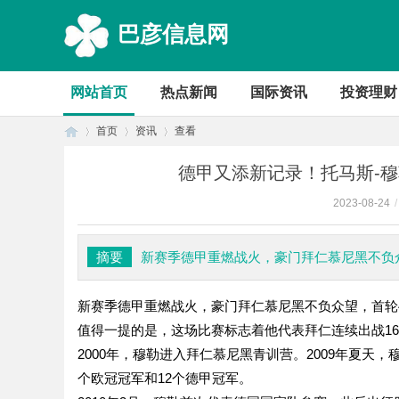
巴彦信息网
网站首页
热点新闻
国际资讯
投资理财
首页
资讯
查看
德甲又添新记录！托马斯-穆
2023-08-24
/
首
›
›
›
摘要
新赛季德甲重燃战火，豪门拜仁慕尼黑不负众
新赛季德甲重燃战火，豪门拜仁慕尼黑不负众望，首轮4
值得一提的是，这场比赛标志着他代表拜仁连续出战1
2000年，穆勒进入拜仁慕尼黑青训营。2009年夏天
个欧冠冠军和12个德甲冠军。
页