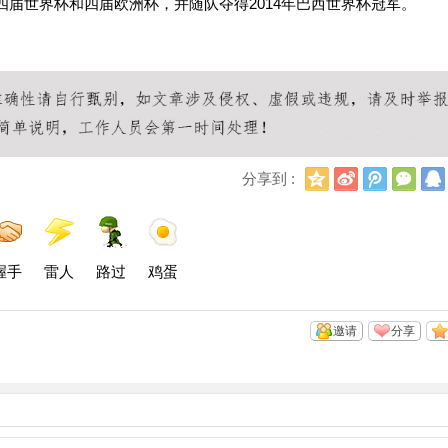
四届世界杯和四届欧洲杯，并随队夺得2014年巴西世界杯冠军。
Q
新
腾
微
分享到 :
Q
浪
讯
信
空
微
微
间
博
博
握手
雷人
路过
鸡蛋
邀请
分享