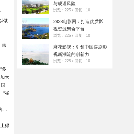
与规避风险
浏览 : 225
/
回复 : 10
产
以做
2828电影网：打造优质影
视资源聚合平台
浏览 : 225
/
回复 : 10
，而
麻花影视：引领中国喜剧影
视新潮流的创新力
浏览 : 225
/
回复 : 10
“多
时加大
中国
。”崔
年，
度上得