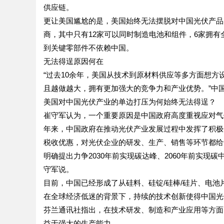
供应链。
更让美国尴尬的是，美国始终无法摆脱对中国光伏产品的
商，其中只有12家可以同时制造电池和组件，6家拥有
到关键零部件不依赖中国。
无法得逞原因何在
“过去10余年，美国从技术到原材料供应等多方面想
且越做越大，拥有更加强大的竞争力和产业优势。”中
美国对中国光伏产业的单边打压为何始终无法得逞？
崔守军认为，一个重要原因是中国政府高度重视应对气
年来，中国政府在推动光伏产业发展过程中发挥了积极
税收优惠，对光伏企业的研发、生产、销售等环节都给
明确提出力争2030年前实现碳达峰、2060年前实现
守军说。
目前，中国已经形成了从硅料、硅锭/硅棒/硅片、电池
在全球经济低迷的背景下，持续的技术创新使得中国光
芬兰通讯社指出，在技术研发、制造和产业应用等方面
益于强大的生产能力。