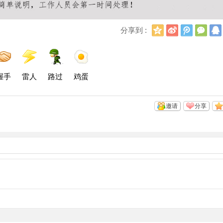
Q
新
腾
微
分享到 :
Q
浪
讯
信
空
微
微
间
博
博
握手
雷人
路过
鸡蛋
邀请
分享