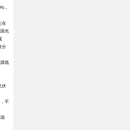
0%，
走在
中国光
规
者分
能源低
光伏
心，不
的追