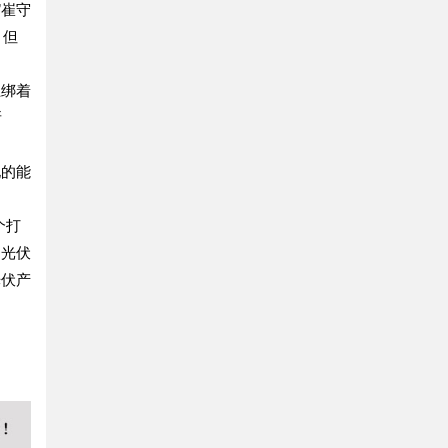
”崔守
。但
上绑着
所
化的能
个打
口光伏
光伏产