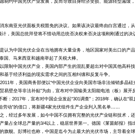
愿制约中国光伏产业发展，反而导致自身经济受损、能源转型减缓
消东南亚光伏面板关税豁免的决议。如果该决议最终由白宫通过，
媒预计，美国总统拜登将不惜动用总统否决权来否决这项刚刚通过的决
是认为中国光伏企业在当地拥有大量业务，地区国家对美出口的产
、泰国、马来西亚和越南举起了关税大棒。
以限制中国光伏产业，美国内部产生的混乱要超出对中国其他高科
和基于经济利益的现实需求之间的互相纠缠和反复斗争。
2011年，美国商务部便以“中国光伏企业向美国市场非法倾销多晶硅
贸易壁垒等非法补贴”为由，宣布对中国输美太阳能电池（板）展开
：2017年，宣布对中国企业发起“301调查”；2018年，确认在“双
在强迫劳动”的借口，将新疆4家光伏组件生产企业列入黑名单……
之，经过多年发展，如今中国不仅拥有完整的光伏产业链和技术，
产量占全球总产量的3/4以上，稳居世界第一。德国《莱茵邮报》指
的旗舰。彭博社也称，中国是迄今为止最大的光伏市场，主导着全