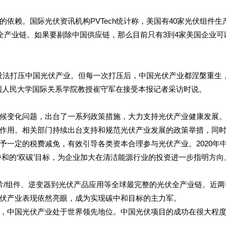
依赖。国际光伏资讯机构PVTech统计称，美国有40家光伏组件生
全产业链。如果要剔除中国供应链，那么目前只有3到4家美国企业可
方设法打压中国光伏产业。但每一次打压后，中国光伏产业都涅槃重生
国人民大学国际关系学院教授崔守军在接受本报记者采访时说。
候变化问题，出台了一系列政策措施，大力支持光伏产业健康发展。
作用。相关部门持续出台支持和规范光伏产业发展的政策举措，同
予一定的税费减免，有效引导各类资本合理参与光伏产业。2020年
碳中和的‘双碳’目标，为企业加大在清洁能源行业的投资进一步指明方向
片/组件、逆变器到光伏产品应用等全球最完整的光伏全产业链。近两
伏产业表现依然亮眼，成为实现碳中和目标的主力军。
，中国光伏产业处于世界领先地位。中国光伏项目的成功在很大程