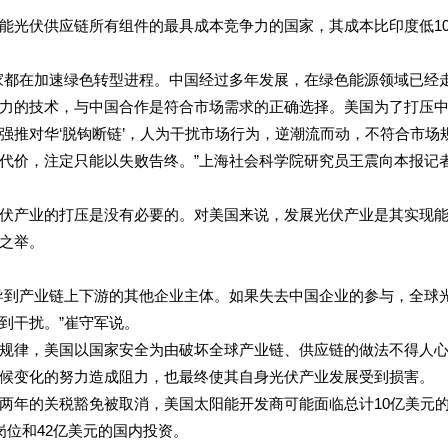
能光伏供应链所有组件的最具成本竞争力的国家，其成本比印度低1
家都在加速绿色转型进程。中国经过多年发展，在绿色能源领域已经
力的技术，与中国合作是符合市场需求的正确选择。美国为了打压
强推对华‘脱钩断链’，人为干扰市场行为，逆潮流而动，不符合市场
代价，注定只能以失败告终。”上海社会科学院研究员王震向本报记
伏产业的打压是没有必要的。对美国来说，发展光伏产业是其实现
之举。
导到产业链上下游的其他企业主体。如果失去中国企业的参与，全球
到干扰。”崔守军说。
规律，美国以国家安全为由破坏全球产业链、供应链的做法不得人
候变化的努力造成阻力，也最终使其自身光伏产业发展受到损害。
两年的关税豁免被取消，美国太阳能开发商可能面临总计10亿美元
岗位和42亿美元的国内投资。