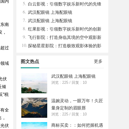
，国内
5.
平台
白云影视：引领数字娱乐新时代的先锋
6.
力量
武汉配眼镜 上海配眼镜
7.
武汉配眼镜 上海配眼镜
从东南
8.
红果影视：引领数字娱乐新时代的创新
议，
9.
力量
飞行影院：打造身临其境的空中观影新
10.
体验
探秘星星影院：打造极致观影体验的影
品超过
视圣地
更多
图文热点
技领域
武汉配眼镜 上海配眼镜
光伏
浏览 : 225
/
回复 : 10
反倾
反”税
温婉灵动，一眼万年！久匠
量身定制的眉眼唇
还有全
浏览 : 225
/
回复 : 10
出，
商标买卖：：如何把握机遇
球光伏