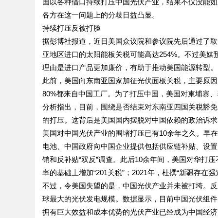
国以各种借口持续打压中国光伏产业，结果不仅没能如
各方在这一问题上的分歧日益凸显。
持续打压反被打脸
据彭博社报道，近日美国众议院和参议院先后通过了取
亚地区进口的太阳能板关税可能高达254%。不过美
理由是进口产品更加廉价，有助于推动美国能源转型。
此前，美国向东南亚国家加征光伏面板关税，主要原因
80%都来自中国工厂。为了打压中国，美国对柬埔寨
分析指出，目前，围绕是否结束对东南亚四国关税豁免
的打压。这背后是美国国内摆脱对中国依赖的政治诉求
美国对中国光伏产业的围堵打压已有10余年之久。早在
电池、中国政府向中国企业提供包括供应链补贴、设置
销和反补贴“双反”调查。此后10余年间，美国对华打压不断
率的基础上增加“201关税”；2021年，杜撰“新疆存
不过，令美国失望的是，中国光伏产业并未被打垮。反
球最大的光伏发电规模。数据显示，目前中国光伏组件
拥有巨大效益和成本优势的光伏产业已经成为中国经济