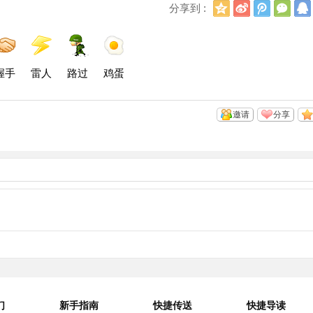
Q
新
腾
微
分享到 :
Q
浪
讯
信
空
微
微
间
博
博
握手
雷人
路过
鸡蛋
邀请
分享
们
新手指南
快捷传送
快捷导读