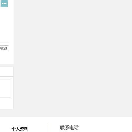
Q
更
Q
多
好
分
友
享
收藏
联系电话
个人资料