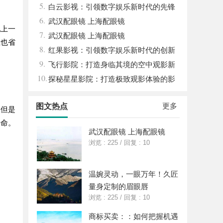
5.
平台
白云影视：引领数字娱乐新时代的先锋
6.
力量
武汉配眼镜 上海配眼镜
配上一
7.
武汉配眼镜 上海配眼镜
上也省
8.
红果影视：引领数字娱乐新时代的创新
9.
力量
飞行影院：打造身临其境的空中观影新
10.
体验
探秘星星影院：打造极致观影体验的影
视圣地
更多
图文热点
，但是
寿命。
武汉配眼镜 上海配眼镜
浏览 : 225
/
回复 : 10
温婉灵动，一眼万年！久匠
量身定制的眉眼唇
浏览 : 225
/
回复 : 10
商标买卖：：如何把握机遇