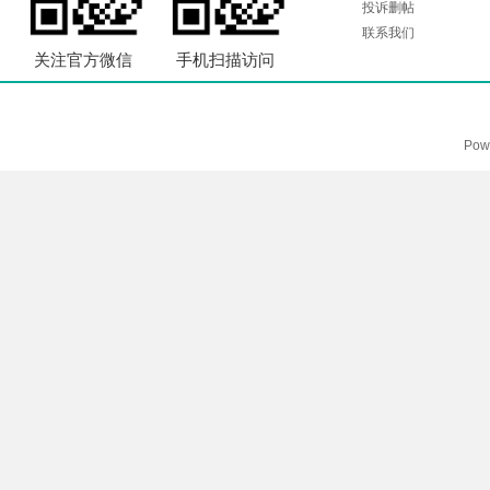
投诉删帖
联系我们
关注官方微信
手机扫描访问
Pow